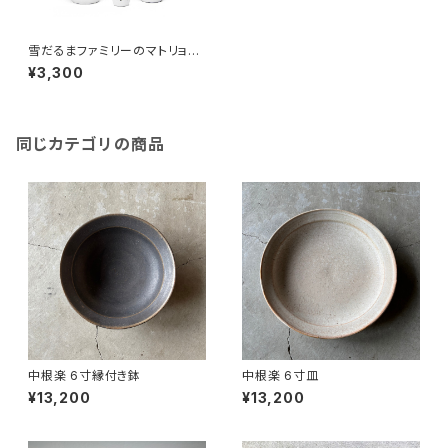
雪だるまファミリーのマトリョー
シカ
¥3,300
同じカテゴリの商品
中根楽 6寸縁付き鉢
中根楽 6寸皿
¥13,200
¥13,200