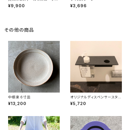
ックエンド
¥9,900
¥3,696
その他の商品
中根楽 6寸皿
オリジナルディスペンサースタン
ド 黒皮鉄
¥13,200
¥5,720